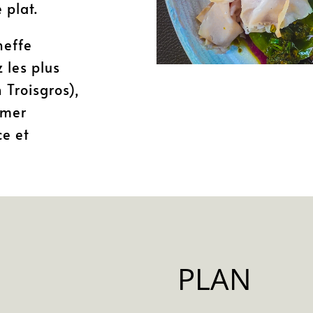
 plat.
heffe
 les plus
 Troisgros),
imer
ce et
PLAN