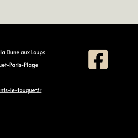
 la Dune aux Loups

et-Paris-Plage
4
ts-le-touquet.fr