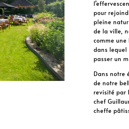
l’effervesce
pour rejoind
pleine natur
de la ville,
comme une bo
dans lequel 
passer un mo
Dans notre é
de notre bel
revisité par
chef Guilla
cheffe pâtis