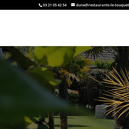
03 21 05 42 54
dune@restaurants-le-touquet